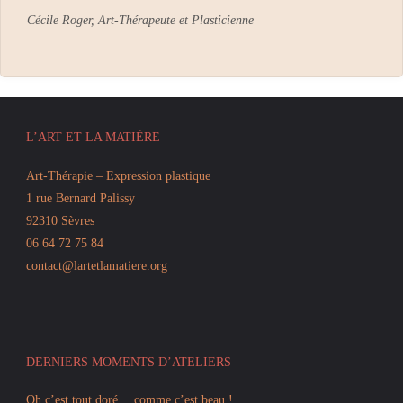
Cécile Roger, Art-Thérapeute et Plasticienne
L’ART ET LA MATIÈRE
Art-Thérapie – Expression plastique
1 rue Bernard Palissy
92310 Sèvres
06 64 72 75 84
contact@lartetlamatiere.org
DERNIERS MOMENTS D’ATELIERS
Oh c’est tout doré …comme c’est beau !