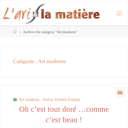
Skip
to
content
Home
Archive for category "Art moderne"
Catégorie :
Art moderne
Art moderne
,
Atelier Parents-Enfants
Oh c’est tout doré …comme
c’est beau !