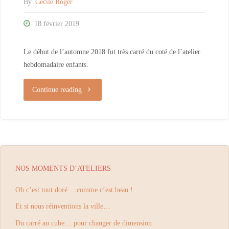
By
Cécile Roger
18 février 2019
Le début de l’automne 2018 fut très carré du coté de l’atelier
hebdomadaire enfants.
« Du
Continue reading
carré
au
cube…
NOS MOMENTS D’ATELIERS
pour
Oh c’est tout doré …comme c’est beau !
changer
Et si nous réinventions la ville…
de
Du carré au cube… pour changer de dimension