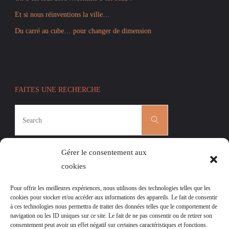
Et si nous réinventions la ville…
Du carré au cube… pour changer de dimension
FAITES UNE RECHERCHE
Search
Search
for:
Gérer le consentement aux
cookies
Pour offrir les meilleures expériences, nous utilisons des technologies telles que les
CÉCILE ROGER
|
L’AGENDA DES ATELIERS
|
cookies pour stocker et/ou accéder aux informations des appareils. Le fait de consentir
à ces technologies nous permettra de traiter des données telles que le comportement de
MENTIONS LÉGALES
|
navigation ou les ID uniques sur ce site. Le fait de ne pas consentir ou de retirer son
POLITIQUE DE COOKIES (UE)
consentement peut avoir un effet négatif sur certaines caractéristiques et fonctions.