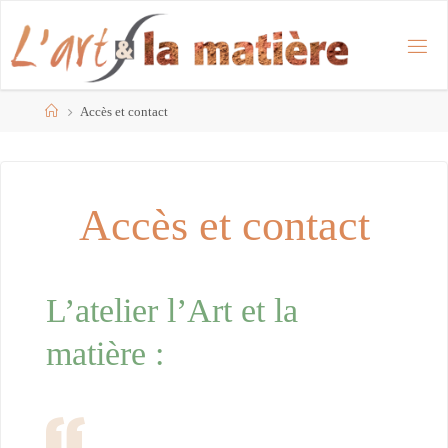
Skip
to
content
Home
Accès et contact
Accès et contact
L’atelier l’Art et la
matière :