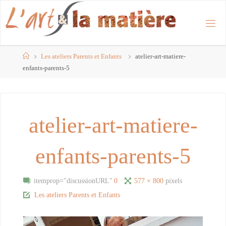
Skip
to
content
Home
Les ateliers Parents et Enfants
atelier-art-matiere-
enfants-parents-5
atelier-art-matiere-
enfants-parents-5
Full
itemprop="discussionURL"
0
577 × 800
pixels
size
Les ateliers Parents et Enfants