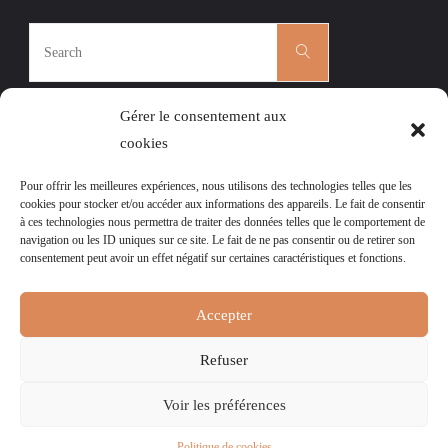
Search
Search
for:
Gérer le consentement aux
cookies
Pour offrir les meilleures expériences, nous utilisons des technologies telles que les
CÉCILE ROGER
|
L’AGENDA DES ATELIERS
|
cookies pour stocker et/ou accéder aux informations des appareils. Le fait de consentir
à ces technologies nous permettra de traiter des données telles que le comportement de
MENTIONS LÉGALES
|
navigation ou les ID uniques sur ce site. Le fait de ne pas consentir ou de retirer son
POLITIQUE DE COOKIES (UE)
consentement peut avoir un effet négatif sur certaines caractéristiques et fonctions.
Ce site est la propriété de l’association l’Art et la Matière, tout droit
Accepter
réservé.
Pour lire
nos mentions légales et notre Politique de Confidentialité,
Refuser
merci de cliquer ici.
Voir les préférences
Powered by
Fluida
&
WordPress.
Politique de cookies