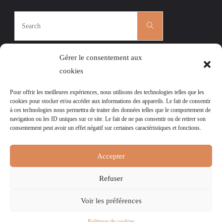
Search
Search
for:
Gérer le consentement aux
cookies
Pour offrir les meilleures expériences, nous utilisons des technologies telles que les
CÉCILE ROGER
|
L’AGENDA DES ATELIERS
|
cookies pour stocker et/ou accéder aux informations des appareils. Le fait de consentir
à ces technologies nous permettra de traiter des données telles que le comportement de
MENTIONS LÉGALES
|
navigation ou les ID uniques sur ce site. Le fait de ne pas consentir ou de retirer son
POLITIQUE DE COOKIES (UE)
consentement peut avoir un effet négatif sur certaines caractéristiques et fonctions.
Ce site est la propriété de l’association l’Art et la Matière, tout droit
Accepter
réservé.
Pour lire
nos mentions légales et notre Politique de Confidentialité,
Refuser
merci de cliquer ici.
Voir les préférences
Powered by
Fluida
&
WordPress.
Politique de cookies