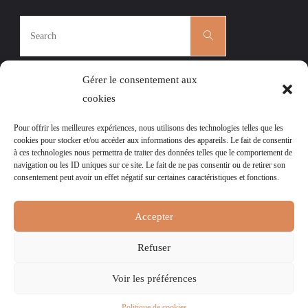
Search
Search
for:
Gérer le consentement aux
cookies
Pour offrir les meilleures expériences, nous utilisons des technologies telles que les
CÉCILE ROGER
|
L’AGENDA DES ATELIERS
|
cookies pour stocker et/ou accéder aux informations des appareils. Le fait de consentir
à ces technologies nous permettra de traiter des données telles que le comportement de
MENTIONS LÉGALES
|
navigation ou les ID uniques sur ce site. Le fait de ne pas consentir ou de retirer son
POLITIQUE DE COOKIES (UE)
consentement peut avoir un effet négatif sur certaines caractéristiques et fonctions.
Ce site est la propriété de l’association l’Art et la Matière, tout droit
Accepter
réservé.
Pour lire
nos mentions légales et notre Politique de Confidentialité,
Refuser
merci de cliquer ici.
Voir les préférences
Powered by
Fluida
&
WordPress.
Politique de cookies